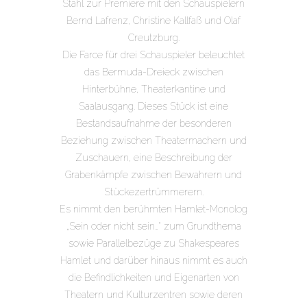
Stahl zur Premiere mit den Schauspielern
Bernd Lafrenz, Christine Kallfaß und Olaf
Creutzburg.
Die Farce für drei Schauspieler beleuchtet
das Bermuda-Dreieck zwischen
Hinterbühne, Theaterkantine und
Saalausgang. Dieses Stück ist eine
Bestandsaufnahme der besonderen
Beziehung zwischen Theatermachern und
Zuschauern, eine Beschreibung der
Grabenkämpfe zwischen Bewahrern und
Stückezertrümmerern.
Es nimmt den berühmten Hamlet-Monolog
„Sein oder nicht sein…“ zum Grundthema
sowie Parallelbezüge zu Shakespeares
Hamlet und darüber hinaus nimmt es auch
die Befindlichkeiten und Eigenarten von
Theatern und Kulturzentren sowie deren