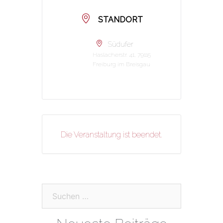
STANDORT
Südufer
Haslacherstr. 41, 79115
Freiburg im Breisgau
Die Veranstaltung ist beendet.
Suchen
nach: