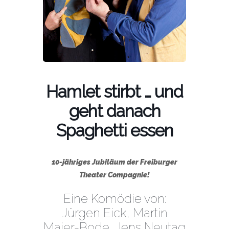
Hamlet stirbt … und
geht danach
Spaghetti essen
10-jähriges Jubiläum der Freiburger
Theater Compagnie!
Eine Komödie von:
Jürgen Eick, Martin
Maier-Bode, Jens Neutag