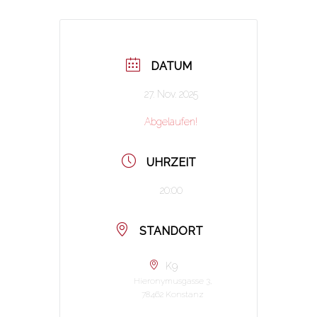
DATUM
27. Nov. 2025
Abgelaufen!
UHRZEIT
20:00
STANDORT
K9
Hieronymusgasse 3,
78462 Konstanz