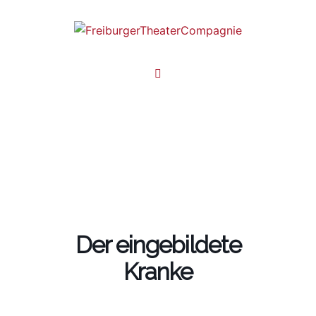
Zum
Inhalt
springen
Toggle
menu
Der eingebildete
Kranke